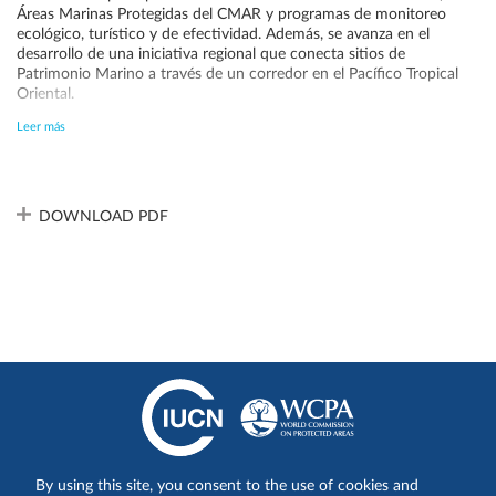
Áreas Marinas Protegidas del CMAR y programas de monitoreo
ecológico, turístico y de efectividad. Además, se avanza en el
desarrollo de una iniciativa regional que conecta sitios de
Patrimonio Marino a través de un corredor en el Pacífico Tropical
Oriental.
No obstante, persiste una capacidad limitada para implementar
Leer más
acciones clave como la sostenibilidad financiera, la aplicación
efectiva de la ley, el control y vigilancia, así como la capacidad
administrativa del parque en cuanto a personal, recursos e
infraestructura.
DOWNLOAD PDF
Share on:
By using this site, you consent to the use of cookies and