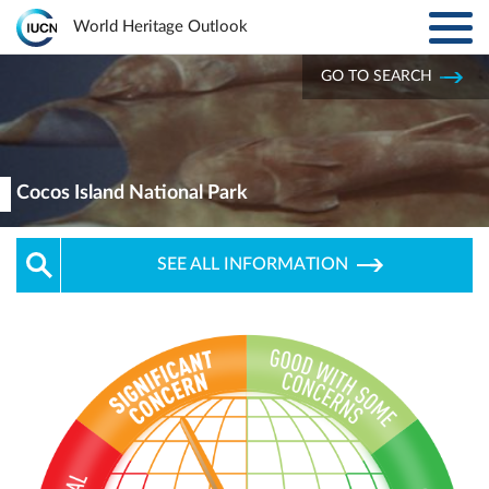
Toggl
World Heritage Outlook
navig
Skip to main content
GO TO SEARCH
ABOUT
Main
navigation
EXPLORE SITES
Cocos Island National Park
RESULTS
SEE ALL INFORMATION
RESOURCES
MORE
PARTNERS
LOG IN