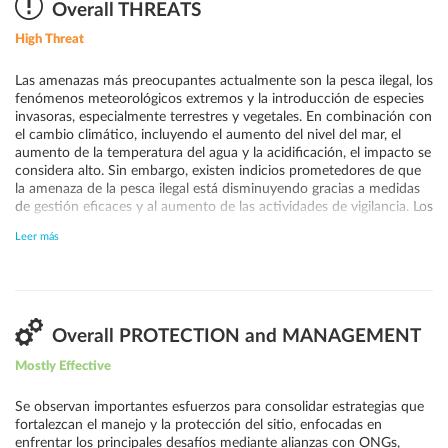
que, a pesar del impacto del cambio climático y los fenómenos
Overall THREATS
meteorológicos severos, los corales son resilientes y la cobertura
High Threat
coralina parece estable.
Las amenazas más preocupantes actualmente son la pesca ilegal, los
fenómenos meteorológicos extremos y la introducción de especies
invasoras, especialmente terrestres y vegetales. En combinación con
el cambio climático, incluyendo el aumento del nivel del mar, el
aumento de la temperatura del agua y la acidificación, el impacto se
considera alto. Sin embargo, existen indicios prometedores de que
la amenaza de la pesca ilegal está disminuyendo gracias a medidas
de gestión eficaces y al aumento de las actividades de vigilancia. Los
posibles efectos negativos incluyen el aumento de la infraestructura
Leer más
y los deslizamientos de tierra en zonas localizadas del Parque
Nacional Isla del Coco. No obstante, es fundamental monitorear
todos los impactos, ya que muchos aún no se han comprobado
científicamente para el PNIC.
Overall PROTECTION and MANAGEMENT
Mostly Effective
Se observan importantes esfuerzos para consolidar estrategias que
fortalezcan el manejo y la protección del sitio, enfocadas en
enfrentar los principales desafíos mediante alianzas con ONGs,