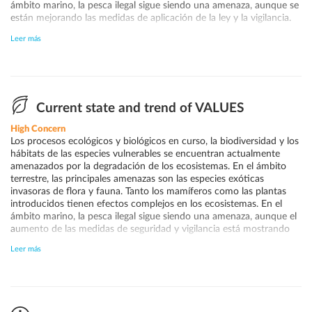
ámbito marino, la pesca ilegal sigue siendo una amenaza, aunque se
están mejorando las medidas de aplicación de la ley y la vigilancia.
Otra amenaza importante es el cambio climático, que podría
Leer más
aumentar la temperatura del mar y los niveles de agua, alterando
posteriormente todo el medio ambiente y reduciendo la
biodiversidad. La capacidad de gestión para abordar estas amenazas
parece haberse fortalecido, aunque aún se requieren esfuerzos
significativos para garantizar la sostenibilidad a largo plazo. Se han
desarrollado herramientas de planificación y gestión más
Current state and trend of VALUES
estratégicas y robustas. Cabe destacar el progreso logrado en el
High Concern
desarrollo de una iniciativa regional que conecta los sitios de
Los procesos ecológicos y biológicos en curso, la biodiversidad y los
Patrimonio Marino a través de un corredor en el Pacífico Tropical
hábitats de las especies vulnerables se encuentran actualmente
Oriental y el desarrollo del Fondo Azul de Costa Rica.
amenazados por la degradación de los ecosistemas. En el ámbito
terrestre, las principales amenazas son las especies exóticas
invasoras de flora y fauna. Tanto los mamíferos como las plantas
introducidos tienen efectos complejos en los ecosistemas. En el
ámbito marino, la pesca ilegal sigue siendo una amenaza, aunque el
aumento de las medidas de seguridad y vigilancia está mostrando
resultados positivos. Se han observado disminuciones en la
Leer más
abundancia relativa de especies como el icónico tiburón martillo
(−45%), el tiburón de arrecife de puntas blancas (−77%), la raya
mobula (−78%) y la manta raya (−89%). Sin embargo, actualmente,
el sitio sigue siendo un importante sitio de agregación para grandes
especies pelágicas. El monitoreo de los arrecifes de coral demuestra